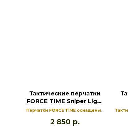
Тактические перчатки
Та
FORCE TIME Sniper Light
FPV
Перчатки FORСE TIME оснащены
Такт
вставками из прочной ткани в
костю
2 850
р.
местах с повышенной нагрузкой
униве