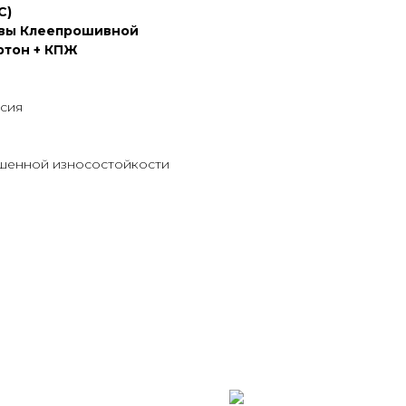
С)
вы Клеепрошивной
ртон + КПЖ
ссия
шенной износостойкости