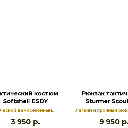
ктический костюм
Рюкзак такти
Softshell ESDY
Sturmer Scou
Multica
ический демисезонный
Лёгкий и прочный рюк
м Softshell на флисе
Sturmer Scout объёмо
3 950
р.
9 950
р
рсален и прекрасно
литров прекрасно под