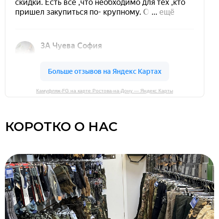
Камуфляж-FG на карте Ростова‑на‑Дону — Яндекс Карты
КОРОТКО О НАС