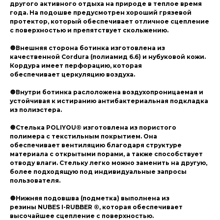
другого активного отдыха на природе в теплое время
года. На подошве предусмотрен хороший грязевой
протектор, который обеспечивает отличное сцепление
с поверхностью и препятствует скольжению.
🔘Внешняя сторона ботинка изготовлена из
качественной Cordura (полиамид 6.6) и нубуковой кожи.
Кордура имеет перфорацию, которая
обеспечивает церкуляцию воздуха.
🔘Внутри ботинка раслоложена воздухопроницаемая и
устойчивая к истиранию антибактериальная подкладка
из полиэстера.
🔘Стелька POLIYOU® изготовлена из пористого
полимера с текстильным покрытием. Она
обеспечивает вентиляцию благодаря структуре
материала с открытыми порами, а также способствует
отводу влаги. Стельку легко можно заменить на другую,
более подходящую под индивидуальные запросы
пользователя.
🔘Нижняя подовшва (подметка) выполнена из
резины NUBES I-RUBBER ®, которая обеспечивает
высочайшее сцепление с поверхностью.