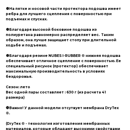
🔘На пятке и носовой части протектора подошва имеет
ребра для лучшего сцепления с поверхностью при
подъемах и спусках.
🔘Благодаря высокой боковине подошва из
полиуретана равномерно распределяет вес. Таким
образом, она лучше защищает стопу при длительной
ходьбе и подъемах.
🔘Благодаря резине NUBES I-RUBBER ® нижняя подошва
обеспечивает отличное сцепление с поверхностью. Ее
специальный рисунок (протектор) обеспечивает
максимальную производительность в условиях
бездорожья.
Сезон: лето
Вес одной пары составляет : 630 г (из расчета 41
размера)
🛑Важно! У данной модели отсутвует мембрана DryTex
®.
(DryTex ® - технология изготовления мембранных
материалов, которые обладают высокими свойствами