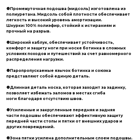
🔘Промежуточная подошва (мидсоль) изготовлена из
полиуретана. Мидсоль собой плотности обеспечивает
легкость и высокий уровень амортизации.
Шнурки: 100% полиэфир, стойкий к истираниям и
прочный на разрыв.
🔘Широкий каблук, обеспечивает устойчивость,
комфорт и защиту ноги при носке ботинка в сложных
условиях походов и путешествий за счет равномерного
распределения нагрузки.
🔘Паропропускаемые язычок ботинка и союзка
представляют собой единую деталь.
🔘Длинная деталь носка, которая заходит за задинку,
позволяет избежать заломов в местах сгиба
ноги благодаря отсутствию швов.
🔘Усиленные и закругленные передняя и задняя
части подошвы обеспечивают эффективную защиту
передней части стопы и пятки от внешних ударов и
других повреждений.
🔘Зона пятки усилена дополнительным слоем подошвы.