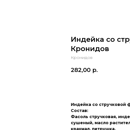
Индейка со ст
Кронидов
Кронидов
282,00
р.
В КОРЗИНУ
Индейка со стручковой ф
Состав:
Фасоль стручковая, инде
сушеный, масло растител
крахмал, петрушка.