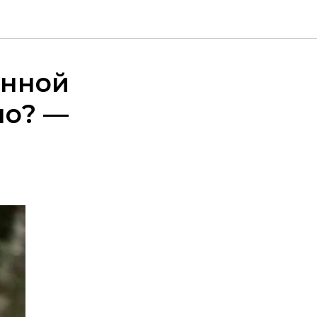
енной
но? —