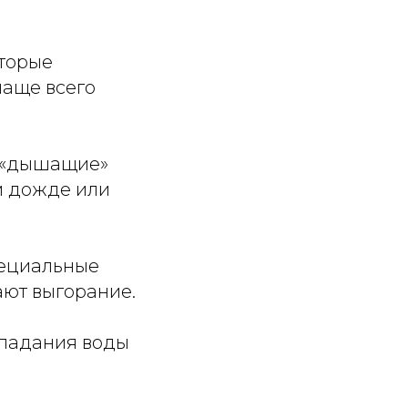
оторые
чаще всего
м «дышащие»
м дожде или
пециальные
ают выгорание.
опадания воды