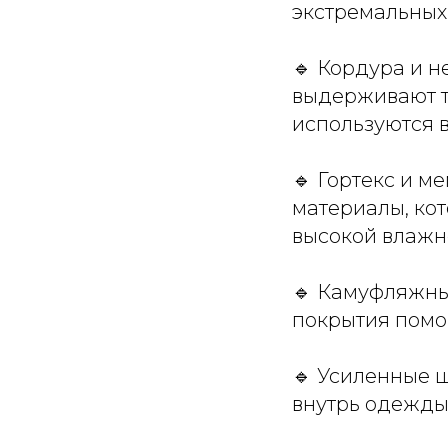
экстремальных 
🔹 Кордура и н
выдерживают т
используются в
🔹 Гортекс и 
материалы, ко
высокой влажн
🔹 Камуфляжны
покрытия помо
🔹 Усиленные 
внутрь одежды