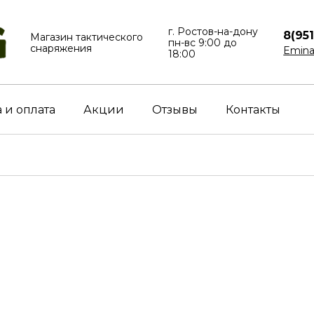
г. Ростов-на-дону
8(95
Магазин тактического
пн-вс⁠ 9:00 до
снаряжения
Emina
18:00
 и оплата
Акции
Отзывы
Контакты