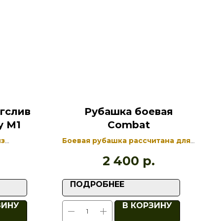
гслив
Рубашка боевая
y M1
Combat
из
Боевая рубашка рассчитана для
использования под
2 400
р.
лопка
бронежилетом или разгрузочных
ва, 8%
систем
ПОДРОБНЕЕ
ЗИНУ
В КОРЗИНУ