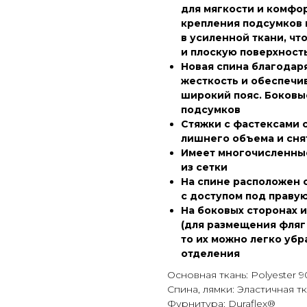
для мягкости и комфор
крепления подсумков 
в усиленной ткани, чт
и плоскую поверхност
Новая спина благодар
жесткость и обеспечи
широкий пояс. Боковы
подсумков
Стяжки с фастексами 
лишнего объема и сня
Имеет многочисленны
из сетки
На спине расположен 
с доступом под праву
На боковых сторонах и
(для размещения фляг и
то их можно легко уб
отделения
Основная ткань: Polyester 
Спина, лямки: Эластичная т
Фурнитура: Duraflex®