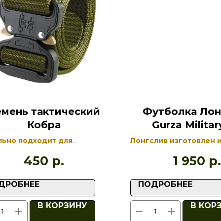
емень тактический
Футболка Лон
Кобра
Gurza Militar
ьно подходит для
Лонгслив изготовлен 
оски подсумков с
натурального
450
р.
1 950
р.
ейными магазинами,
длинноволокнистого х
ы с оружием и т. д.
(92%) высокого качест
LYCRA
ДРОБНЕЕ
ПОДРОБНЕЕ
В КОРЗИНУ
В КОР