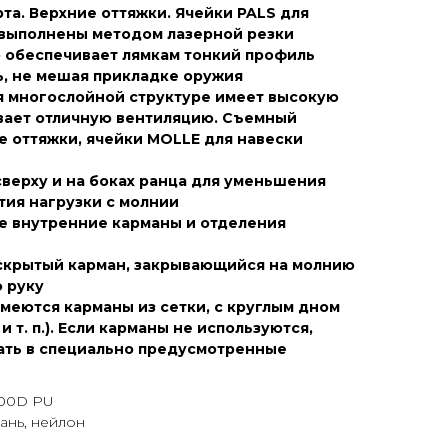
та. Верхние оттяжки. Ячейки PALS для
выполнены методом лазерной резки
о обеспечивает лямкам тонкий профиль
ь, не мешая прикладке оружия
я многослойной структуре имеет высокую
вает отличную вентиляцию. Съемный
е оттяжки, ячейки MOLLE для навески
сверху и на боках ранца для уменьшения
тия нагрузки с молнии
е внутренние карманы и отделения
скрытый карман, закрывающийся на молнию
ю руку
меются карманы из сетки, с круглым дном
 т. п.). Если карманы не используются,
рать в специально предусмотренные
900D PU
кань, нейлон