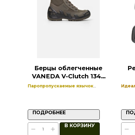
Берцы облегченные
Р
VANEDA V-Clutch 1348
On Duty
Паропропускаемые язычок
Идеал
ботинка и союзка представляют
перен
собой единую деталь
оруж
кобур
ПОДРОБНЕЕ
ПО
В КОРЗИНУ