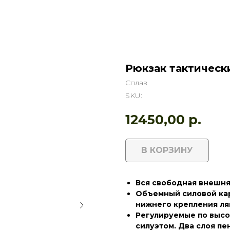
Рюкзак тактическ
Сплав
SKU:
12450,00
р.
В КОРЗИНУ
Вся свободная внешня
Объемный силовой кар
нижнего крепления л
Регулируемые по высо
силуэтом. Два слоя п