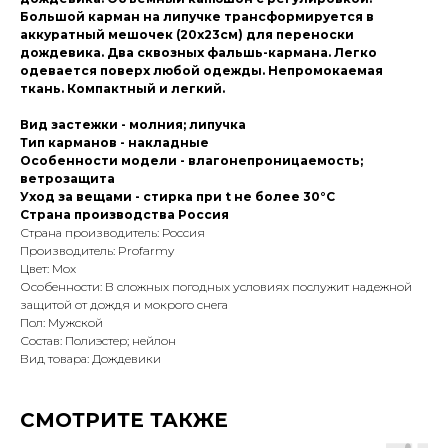
Большой карман на липучке трансформируется в
аккуратный мешочек (20х23см) для переноски
дождевика. Два сквозных фальшь-кармана. Легко
одевается поверх любой одежды. Непромокаемая
ткань. Компактный и легкий.
Вид застежки - молния; липучка
Тип карманов - накладные
Особенности модели - влагонепроницаемость;
ветрозащита
Уход за вещами - стирка при t не более 30°C
Страна производства Россия
Страна производитель: Россия
Производитель: Profarmy
Цвет: Мох
Особенности: В сложных погодных условиях послужит надежной
защитой от дождя и мокрого снега
Пол: Мужской
Состав: Полиэстер; нейлон
Вид товара: Дождевики
СМОТРИТЕ ТАКЖЕ