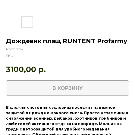
Дождевик плащ RUNTENT Profarmy
Profarmy
SKU:
3100,00
р.
В КОРЗИНУ
В сложных погодных условиях послужит надежной
защитой от дождя и мокрого снега. Просто незаменим в
снаряжении военных, рыбаков, охотников, грибников и
любителей активного отдыха на природе. Молния на
груди с ветрозащитой для удобного надевания
дождевика. Объемный капюшон с регулировкой.