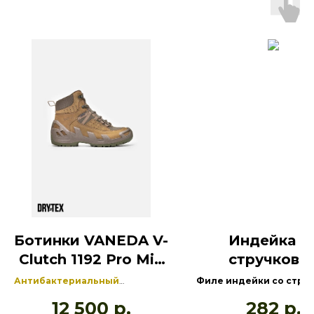
Ботинки VANEDA V-
Индейка с
Clutch 1192 Pro Mid
стручково
On Duty
фасолью Крон
Антибактериальный
Филе индейки со стру
материал POLIYOU
фасолью и свежими ов
12 500
р.
282
р.
обеспечивает циркуляцию
полезное и очень вкус