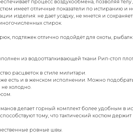
обеспечивает процесс воздухообмена, позволяя телу
костюм имеет отличные показатели по истиранию и 
ции изделия: не дает усадку, не мнется и сохраняе
многочисленных стирок.
юк, подтяжек отлично подойдёт для охоты, рыбалки
полнен из водоотталкивающей ткани Рип-стоп плотн
тво расцветок в стиле милитари.
же есть и в женском исполнении. Можно подобрать
 не холодно.
сом.
манов делает горный комплект более удобным в исп
 способствуют тому, что тактический костюм держит
чественные ровные швы.