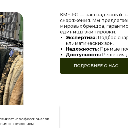
KMF-FG — ваш надежный пар
снаряжения. Мы предлагае
мировых брендов, гарантир
единицы экипировки.
Экспертиза:
Подбор снар
климатических зон.
Надежность:
Прямые пос
Доступность:
Решения д
ПОДРОБНЕЕ О НАС
печивать профессионалов
ским снаряжением,