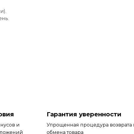
и).
нь.
овия
Гарантия уверенности
онусов и
Упрощенная процедура возврата 
дложений
обмена товара