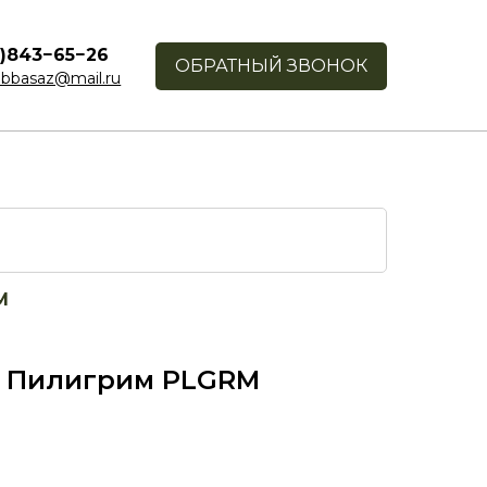
1)843−65−26
ОБРАТНЫЙ ЗВОНОК
bbasaz@mail.ru
M
5 Пилигрим PLGRM