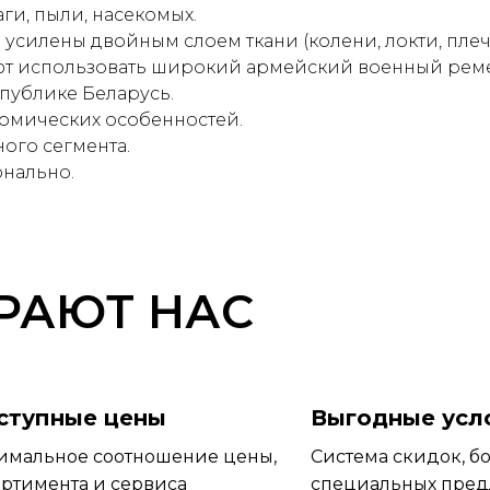
ги, пыли, насекомых.
силены двойным слоем ткани (колени, локти, плеч
т использовать широкий армейский военный реме
публике Беларусь.
томических особенностей.
ого сегмента.
онально.
РАЮТ НАС
ступные цены
Выгодные усл
имальное соотношение цены,
Система скидок, б
ортимента и сервиса
специальных пре