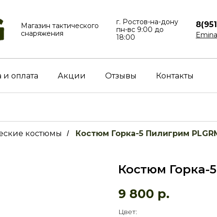
г. Ростов-на-дону
8(95
Магазин тактического
пн-вс⁠ 9:00 до
снаряжения
Emina
18:00
 и оплата
Акции
Отзывы
Контакты
еские костюмы
Костюм Горка-5 Пилигрим PLGR
/
Костюм Горка-
9 800
р.
Цвет: