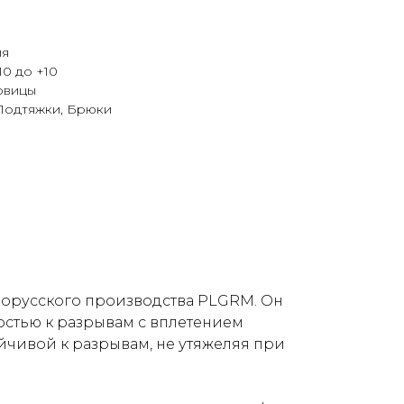
ля
10 до +10
овицы
 Подтяжки, Брюки
лорусского производства PLGRM. Он
остью к разрывам с вплетением
йчивой к разрывам, не утяжеляя при