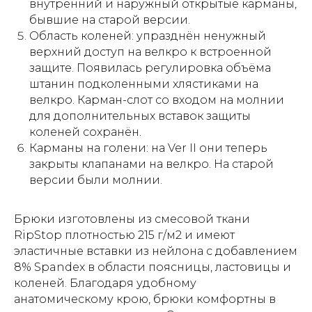
внутренний и наружный открытые карманы,
бывшие на старой версии.
Область коленей: упразднён ненужный
верхний доступ на велкро к встроенной
защите. Появилась регулировка объёма
штанин подколенными хлястиками на
велкро. Карман-слот со входом на молнии
для дополнительных вставок защиты
коленей сохранён.
Карманы на голени: на Ver II они теперь
закрыты клапанами на велкро. На старой
версии были молнии.
Брюки изготовлены из смесовой ткани
RipStop плотностью 215 г/м2 и имеют
эластичные вставки из нейлона с добавлением
8% Spandex в области поясницы, ластовицы и
коленей. Благодаря удобному
анатомическому крою, брюки комфортны в