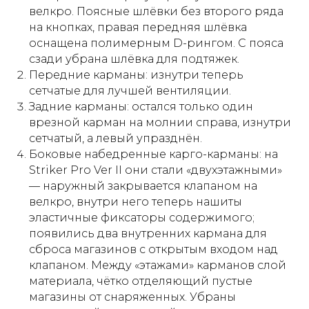
велкро. Поясные шлёвки без второго ряда
на кнопках, правая передняя шлёвка
оснащена полимерным D-рингом. С пояса
сзади убрана шлёвка для подтяжек.
Передние карманы: изнутри теперь
сетчатые для лучшей вентиляции.
Задние карманы: остался только один
врезной карман на молнии справа, изнутри
сетчатый, а левый упразднён.
Боковые набедренные карго-карманы: на
Striker Pro Ver II они стали «двухэтажными»
— наружный закрывается клапаном на
велкро, внутри него теперь нашиты
эластичные фиксаторы содержимого;
появились два внутренних кармана для
сброса магазинов с открытым входом над
клапаном. Между «этажами» карманов слой
материала, чётко отделяющий пустые
магазины от снаряженных. Убраны