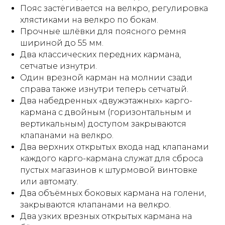
Пояс застёгивается на велкро, регулировка
хлястиками на велкро по бокам.
Прочные шлёвки для поясного ремня
шириной до 55 мм.
Два классических передних кармана,
сетчатые изнутри.
Один врезной карман на молнии сзади
справа также изнутри теперь сетчатый.
Два набедренных «двужэтажных» карго-
кармана с двойным (горизонтальным и
вертикальным) доступом закрываются
клапанами на велкро.
Два верхних открытых входа над клапанами
каждого карго-кармана служат для сброса
пустых магазинов к штурмовой винтовке
или автомату.
Два объёмных боковых кармана на голени,
закрываются клапанами на велкро.
Два узких врезных открытых кармана на