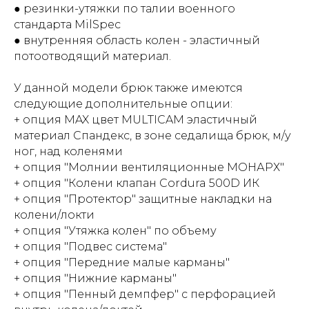
● резинки-утяжки по талии военного
стандарта MilSpec
● внутренняя область колен - эластичный
потоотводящий материал.
У данной модели брюк также имеются
следующие дополнительные опции:
+ опция MAX цвет MULTICAM эластичный
материал Спандекс, в зоне седалища брюк, м/у
ног, над коленями
+ опция "Молнии вентиляционные МОНАРХ"
+ опция "Колени клапан Cordura 500D ИК
+ опция "Протектор" защитные накладки на
колени/локти
+ опция "Утяжка колен" по объему
+ опция "Подвес система"
+ опция "Передние малые карманы"
+ опция "Нижние карманы"
+ опция "Пенный демпфер" с перфорацией