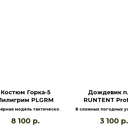
Костюм Горка-5
Дождевик п
Пилигрим PLGRM
RUNTENT Pro
ярная модель тактической
В сложных погодных у
отничьей одежды
послужит надежной за
8 100
р.
3 100
р.
усского производства
дождя и мокрого снег
M