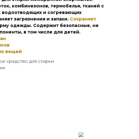
ок, комбинезонов, термобелья, тканей с
их водоотводящих и согревающих
аняет загрязнения и запахи.
Сохраняет
форму одежды. Содержит безопасные, не
оненты, в том числе для детей.
ран
иков
их вещей
ое средство для стирки
ия