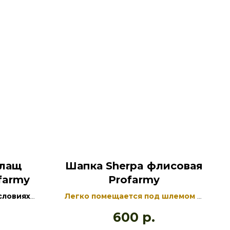
лащ
Шапка Sherpa флисовая
farmy
Profarmy
словиях
Легко помещается под шлемом и
щитой от
капюшоном
600
р.
а