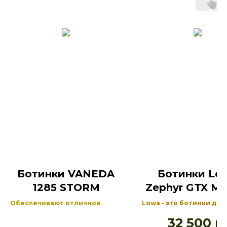
Ботинки VANEDA
Ботинки Lo
1285 STORM
Zephyr GTX MK
TF
Обеспечивают отличное
Lowa - это ботинки для
сцепление на каменистой и
боевых задач, в которы
32 500
р
сложной местности
достигается идеальн