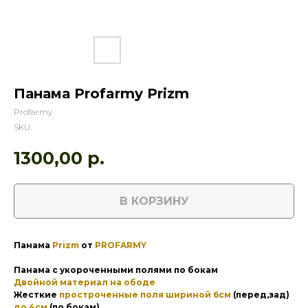
Панама Profarmy Prizm
Profarmy
SKU:
1300,00
р.
В КОРЗИНУ
Панама
Prizm
от
PROFARMY
Панама с укороченными полями по бокам
Двойной материал на ободе
Жесткие
простроченные поля шириной 6см
(перед,зад)
до 4см
(по бокам)